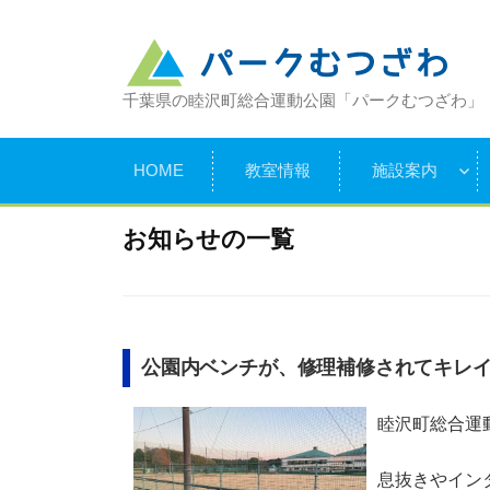
コ
ン
テ
千葉県の睦沢町総合運動公園「パークむつざわ」
ン
ツ
へ
HOME
教室情報
施設案内
ス
キ
お知らせの一覧
ッ
プ
公園内ベンチが、修理補修されてキレ
睦沢町総合運
息抜きやイン