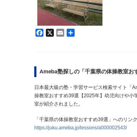
F
X
E
共
a
m
有
c
a
e
i
b
l
Ameba塾探しの「千葉県の体操教室お
o
o
日本最大級の塾・学習サービス検索サイト「Am
k
操教室おすすめ39選【2025年】幼児向けや
室が紹介されました。
「千葉県の体操教室おすすめ39選」へのリン
https://juku.ameba.jp/lessons/
a000002543/