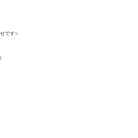
せです✨
月）