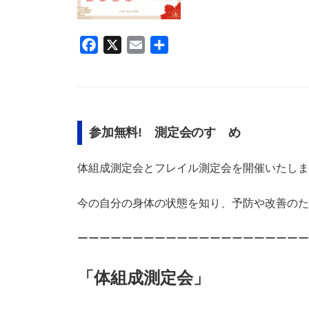
F
X
E
共
a
m
有
c
a
e
i
b
l
参加無料! 測定会のすゝめ
o
o
体組成測定会とフレイル測定会を開催いたし
k
今の自分の身体の状態を知り、予防や改善のた
ーーーーーーーーーーーーーーーーーーーーー
「体組成測定会」