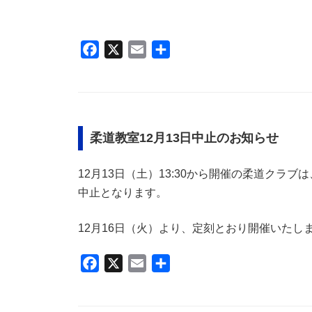
F
X
E
共
a
m
有
c
a
e
i
b
l
柔道教室12月13日中止のお知らせ
o
o
12月13日（土）13:30から開催の柔道ク
k
中止となります。
12月16日（火）より、定刻とおり開催いたし
F
X
E
共
a
m
有
c
a