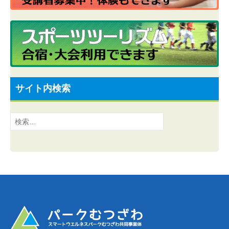
サイト内検索
検
索: