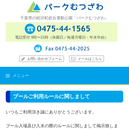
コ
ン
テ
千葉県の睦沢町総合運動公園「パークむつざわ」
ン
ツ
へ
ス
キ
お問い合わせフォーム
メールはこちら
ッ
プ
メニュー
プールご利用ルールに関しまして
いつもご利用頂き誠にありがとうございます。
プール入場及び入水の際のルールに関しまして掲示致しま