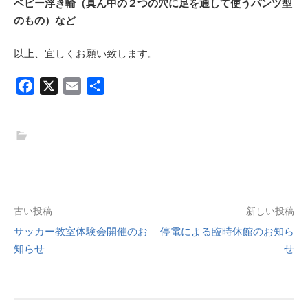
ベビー浮き輪（真ん中の２つの穴に足を通して使うパンツ型
のもの）など
以上、宜しくお願い致します。
F
X
E
共
a
m
有
c
a
e
i
b
l
o
o
k
投
古い投稿
新しい投稿
サッカー教室体験会開催のお
停電による臨時休館のお知ら
稿
知らせ
せ
ナ