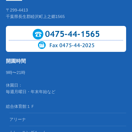
〒299-4413
千葉県長生郡睦沢町上之郷1565
開園時間
9時〜21時
休園日：
毎週月曜日・年末年始など
総合体育館１Ｆ
アリーナ